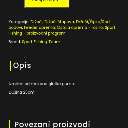
FEEDER
BLUE
MEDIUM
Kategorije:
Držači
,
Držači štapova
,
Držači/Šipke/Rod
25cm
podovi
,
Feeder oprema
,
Ostala oprema - razno
,
Sport
količina
Fishing - proizvodni program
Brend:
Sport Fishing Team
Opis
Izrađen od mekane glatke gume.
Dužina 25cm
Povezani proizvodi