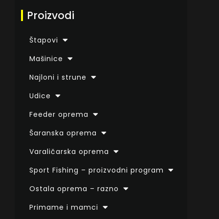
Proizvodi
Štapovi
Mašinice
Najloni i strune
Udice
Feeder oprema
Šaranska oprema
Varaličarska oprema
Sport Fishing – proizvodni program
Ostala oprema – razno
Primame i mamci