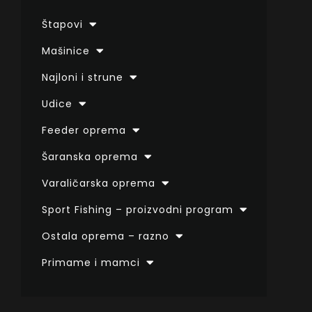
Štapovi
Mašinice
Najloni i strune
Udice
Feeder oprema
Šaranska oprema
Varaličarska oprema
Sport Fishing – proizvodni program
Ostala oprema – razno
Primame i mamci