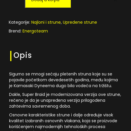
BRAID
100m
025-
Kategorije:
Najloni i strune
,
Upredene strune
21.30kg
količina
Brend:
Energoteam
Opis
Sigurno se mnogi sećaju pletenih struna koje su se
pojavile početkom devedesetih godina, među kojima
je Kamasaki Dyneema dugo bila vodeća na tržištu.
Dakle, Super Braid je modernizovana verzija ove strune,
rečeno je da je unapređena verzija prilagođena
zahtevima savremenog doba.
Osnovne karakteristike strune i dalje određuje visok
kvalitet izabranih osnovnih vlakana, koja se proizvode
korišćenjem najmodernijih tehnoloških procesa